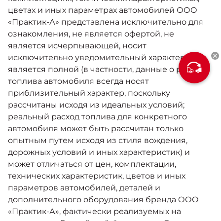
Москвич 6
цветах и иных параметрах автомобилей ООО
Яркий динамичный седан
«Практик-А» представлена исключительно для
от 2 237 000 ₽*
КОНТАКТЫ
Кредитные программы
Моторное масло
ознакомления, не является офертой, не
является исчерпывающей, носит
исключительно уведомительный характер, не
СЕРВИСНЫЕ АКЦИИ
Спецпредложения
является полной (в частности, данные о расходе
Москвич 3 с ручным
топлива автомобиля всегда носят
управлением (РУ)
Кроссовер, создающий равные
АКСЕССУАРЫ
приблизительный характер, поскольку
возможности
Калькулятор трейд-ин
рассчитаны исходя из идеальных условий;
от 2 069 000 ₽*
реальный расход топлива для конкретного
автомобиля может быть рассчитан только
Страховые программы
опытным путем исходя из стиля вождения,
Москвич 8
дорожных условий и иных характеристик) и
Практичный семиместный
может отличаться от цен, комплектации,
кроссовер
технических характеристик, цветов и иных
от 3 125 000 ₽*
параметров автомобилей, деталей и
дополнительного оборудования бренда ООО
«Практик-А», фактически реализуемых на