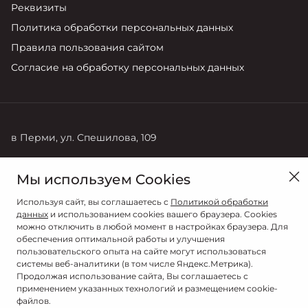
Реквизиты
Политика обработки персональных данных
Правила пользования сайтом
Согласие на обработку персональных данных
в Перми, ул. Спешилова, 109
Продажи
Мы используем Cookies
8 (342) 204-00-77
Используя сайт, вы соглашаетесь с
Политикой обработки
данных
и использованием cookies вашего браузера. Cookies
можно отключить в любой момент в настройках браузера. Для
обеспечения оптимальной работы и улучшения
пользовательского опыта на сайте могут использоваться
системы веб-аналитики (в том числе Яндекс.Метрика).
Продолжая использование сайта, Вы соглашаетесь с
применением указанных технологий и размещением cookie-
файлов.
© 2026