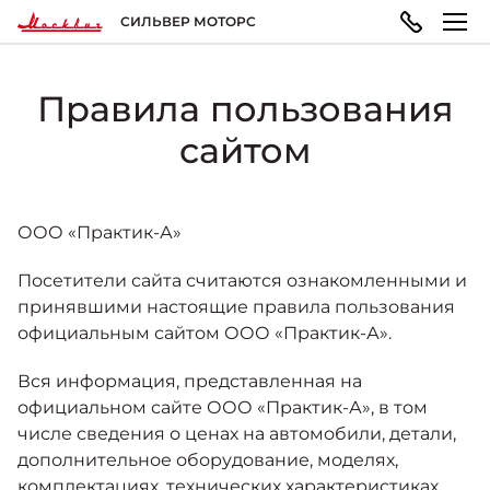
СИЛЬВЕР МОТОРС
Правила пользования
МОДЕЛЬНЫЙ РЯД
ПОКУПАТЕЛЯМ
ВЛАДЕЛЬЦАМ
О КОМПАНИИ
сайтом
Москвич 3
ВЫБОР АВТОМОБИЛЯ
ТЕХОБСЛУЖИВАНИЕ И РЕМОНТ
ПРАВОВАЯ ИНФОРМАЦИЯ
Городской кроссовер
от 1 344 000 ₽*
ООО «Практик-А»
Конфигуратор
Запись на сервис
Реквизиты
Посетители сайта считаются ознакомленными и
принявшими настоящие правила пользования
ГАРАНТИЯ И ПОДДЕРЖКА
официальным сайтом ООО «Практик-А».
Москвич 3e
Автомобили в наличии
Политика обработки персональных данных
Современный электромобиль
Вся информация, представленная на
от 3 500 000 ₽*
официальном сайте ООО «Практик-А», в том
Гарантия
Записаться на тест-драйв
Правила пользования сайтом
числе сведения о ценах на автомобили, детали,
дополнительное оборудование, моделях,
ПОКУПКА АВТОМОБИЛЯ
НОВОСТИ
комплектациях, технических характеристиках,
Помощь на дорогах