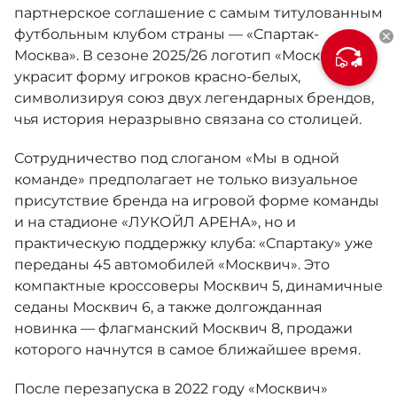
Москвич 6
партнерское соглашение с самым титулованным
Яркий динамичный седан
футбольным клубом страны — «Спартак-
от 2 237 000 ₽*
КОНТАКТЫ
Москва». В сезоне 2025/26 логотип «Москвича»
Кредитные программы
Моторное масло
украсит форму игроков красно-белых,
символизируя союз двух легендарных брендов,
СЕРВИСНЫЕ АКЦИИ
чья история неразрывно связана со столицей.
Спецпредложения
Москвич 3 с ручным
управлением (РУ)
Сотрудничество под слоганом «Мы в одной
Кроссовер, создающий равные
АКСЕССУАРЫ
команде» предполагает не только визуальное
возможности
Калькулятор трейд-ин
присутствие бренда на игровой форме команды
от 2 069 000 ₽*
и на стадионе «ЛУКОЙЛ АРЕНА», но и
практическую поддержку клуба: «Спартаку» уже
Страховые программы
Москвич 8
переданы 45 автомобилей «Москвич». Это
Практичный семиместный
компактные кроссоверы Москвич 5, динамичные
кроссовер
седаны Москвич 6, а также долгожданная
от 3 125 000 ₽*
новинка — флагманский Москвич 8, продажи
которого начнутся в самое ближайшее время.
После перезапуска в 2022 году «Москвич»